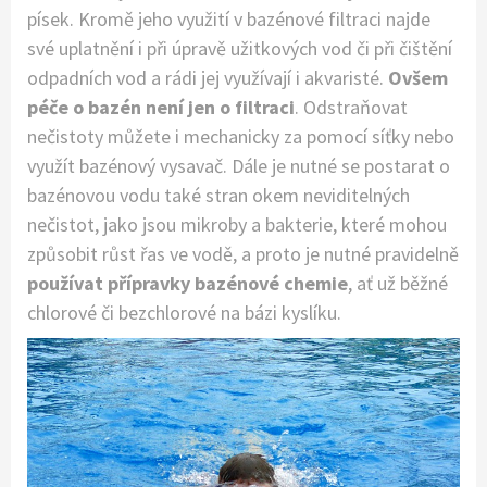
písek. Kromě jeho využití v bazénové filtraci najde
své uplatnění i při úpravě užitkových vod či při čištění
odpadních vod a rádi jej využívají i akvaristé.
Ovšem
péče o bazén není jen o filtraci
. Odstraňovat
nečistoty můžete i mechanicky za pomocí síťky nebo
využít bazénový vysavač. Dále je nutné se postarat o
bazénovou vodu také stran okem neviditelných
nečistot, jako jsou mikroby a bakterie, které mohou
způsobit růst řas ve vodě, a proto je nutné pravidelně
používat přípravky bazénové chemie
, ať už běžné
chlorové či bezchlorové na bázi kyslíku.