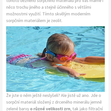
tohoto běžného sorpčního materiálu pro Vás máme i
něco trochu jiného a stejně účinného s většími
možnostmi využití. Tímto skvělým moderním
sorpčním materiálem je
zeolit
.
Že jste o něm ještě neslyšeli? Ale jistě už ano. Jde o
sorpční materiál složený z drceného minerálu jemně
zelené barvy
o různé velikosti zrn
, tak jako filtrační