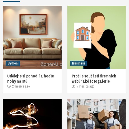
Bydlení
Business
Udělejte si pohodlí a hoďte
Proč je součástí firemních
nohy na stůl
webů také fotogalerie
2 měsíce ago
7 měsíců ago