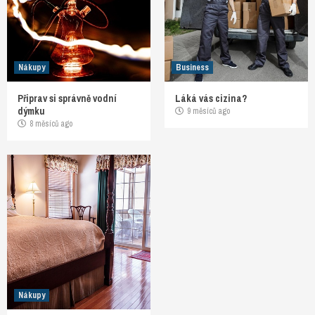
Nákupy
Business
Připrav si správně vodní
Láká vás cizina?
dýmku
9 měsíců ago
8 měsíců ago
Nákupy