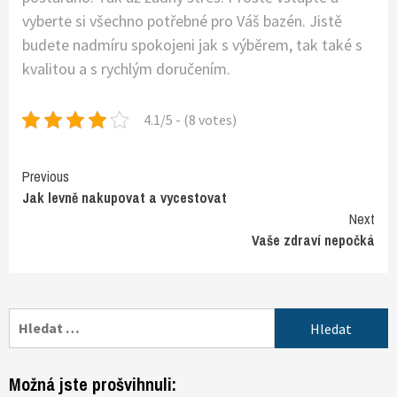
vyberte si všechno potřebné pro Váš bazén. Jistě
budete nadmíru spokojeni jak s výběrem, tak také s
kvalitou a s rychlým doručením.
4.1/5 - (8 votes)
Continue
Previous
Jak levně nakupovat a vycestovat
Reading
Next
Vaše zdraví nepočká
Vyhledávání
Možná jste prošvihnuli: