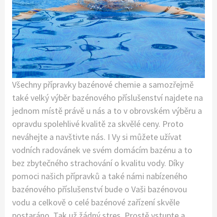
Všechny přípravky bazénové chemie a samozřejmě
také velký výběr bazénového příslušenství najdete na
jednom místě právě u nás a to v obrovském výběru a
opravdu spolehlivé kvalitě za skvělé ceny. Proto
neváhejte a navštivte nás. I Vy si můžete užívat
vodních radovánek ve svém domácím bazénu a to
bez zbytečného strachování o kvalitu vody. Díky
pomoci našich přípravků a také námi nabízeného
bazénového příslušenství bude o Vaši bazénovou
vodu a celkově o celé bazénové zařízení skvěle
postaráno. Tak už žádný stres. Prostě vstupte a