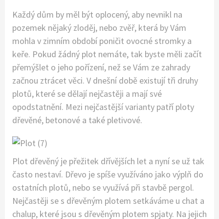
Každý dům by měl být oplocený, aby nevnikl na
pozemek nějaký zloděj, nebo zvěř, která by Vám
mohla v zimním období poničit ovocné stromky a
keře. Pokud žádný plot nemáte, tak byste měli začít
přemýšlet o jeho pořízení, než se Vám ze zahrady
začnou ztrácet věci. V dnešní době existují tři druhy
plotů, které se dělají nejčastěji a mají své
opodstatnění. Mezi nejčastější varianty patří ploty
dřevěné, betonové a také pletivové.
Plot dřevěný je přežitek dřívějších let a nyní se už tak
často nestaví. Dřevo je spíše využíváno jako výplň do
ostatních plotů, nebo se využívá při stavbě pergol.
Nejčastěji se s dřevěným plotem setkáváme u chat a
chalup, které jsou s dřevěným plotem spjaty. Na jejich