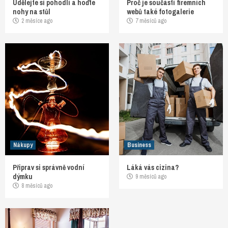
Udělejte si pohodlí a hoďte
Proč je součástí firemních
nohy na stůl
webů také fotogalerie
2 měsíce ago
7 měsíců ago
Nákupy
Business
Připrav si správně vodní
Láká vás cizina?
dýmku
9 měsíců ago
8 měsíců ago