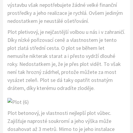
výstavbu však nepotřebujete žádné velké finanční
prostředky a jeho realizace je rychlá. Ovšem jediným
nedostatkem je neustálé ošetřování.
Plot pletivový, je nejčastější volbou u nás i v zahraničí.
Díky nízké pořizovací ceně a vlastnostem je tento
plot zlatá střední cesta. O plot se během let
nemusíte nikterak starat a i přesto vydrží dlouhé
roky. Nedostatkem je, že je přes plot vidět. To však
není tak hrozný zádrhel, protože můžete za most
vysázet zeleň. Plot se dá taky opatřit ostnatým
drátem, díky kterému odradíte zloděje.
Plot betonový, je vlastnosti nejlepší plot vůbec.
Zajišťuje naprosté soukromí a jeho výška může
dosahovat až 3 metrů. Mimo to je jeho instalace