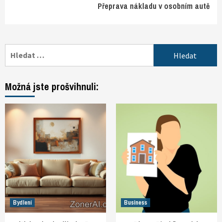
Přeprava nákladu v osobním autě
Vyhledávání
Možná jste prošvihnuli:
Bydlení
Business