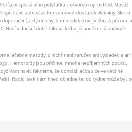
Pořízení speciálního polštářku s otvorem uprostřed. Masáž
ly. Nepít kávu zato však konzumovat dostatek vlákniny. Skoro
doporučení, celý den bychom nedělali nic jiného. A přitom s
z 10. Není v dnešní době taková léčba již poněkud úsměvná?
sporné léčebné metody, u nichž není zaručen ani výsledek a ani
loga.
Hemoroidy
jsou příčinou mnoha nepříjemných pocitů,
 Když Vám navíc řekneme, že domácí léčba sice ve většině
o řešit. Raději se k nám hned objednejte, do týdne může být p