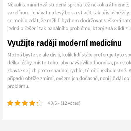
Několikaminutová studená sprcha též několikrát denně. 
vazelínou. Lehávat na levý bok a stlačit tak příslušné ží
se mohlo zdát, že měli-li bychom dodržovat veškerá tato 
jedná o řešení tak banálního problému, který zná 8 lidí 
Využijte raději moderní medicínu
Možná byste se ale divili, kolik lidí stále preferuje tyto 
délka léčby, místo toho, aby navštívili odborníka, prokto
zbavte se jich proto snadno, rychle, téměř bezbolestně.
případů obtíže zmírní, ovšem jen dočasně, není již dál c
problému.
4.3/5 - (12 votes)