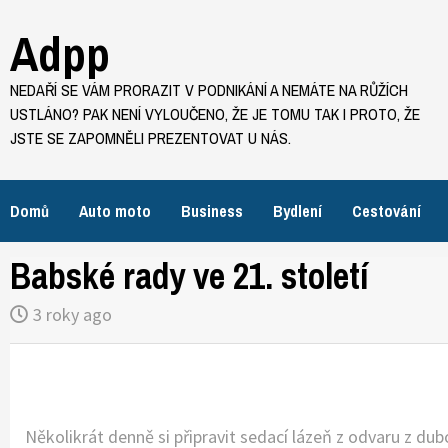
Skip
Adpp
to
content
NEDAŘÍ SE VÁM PRORAZIT V PODNIKÁNÍ A NEMÁTE NA RŮŽÍCH
USTLÁNO? PAK NENÍ VYLOUČENO, ŽE JE TOMU TAK I PROTO, ŽE
JSTE SE ZAPOMNĚLI PREZENTOVAT U NÁS.
Domů
Auto moto
Business
Bydlení
Cestování
Babské rady ve 21. století
3 roky ago
Několikrát denně si připravit sedací lázeň z odvaru z dub