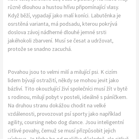
různě dlouhou a hustou hřívu připomínající vlasy.
Když běží, vypadají jako malí koníci. Labutěnka
je
osrstěná varianta, má podsadu, kterou pokrývá
doslova závoj nádherné dlouhé jemné srsti
jakéhokoli zbarvení. Musí se česat a udržovat,
protože se snadno zacuchá.
Povahou jsou to velmi milí a milující psi. K cizím
lidem bývají ostražití, někdy se mohou jevit jako
bázliví. Tito okouzlující živí společníci musí žít v bytě
s rodinou, milují pobyt v posteli, ideálně s páníčkem.
Na druhou stranu dokážou chodit na velké
vzdálenosti, provozovat psí sporty jako například
agility, coursing nebo dog dance. Jsou inteligentní
citlivé povahy, čemuž se musí přizpůsobit jejich
výchova. Je třeba ho od malička důsledně, ale citlivě