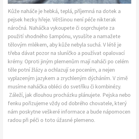
Kůže naháče je hebká, teplá, příjemná na dotek a
pejsek hezky hřeje. Většinou není péče nikterak
náročná. Naháčka vykoupete či osprchujete za
použití vhodného šampónu, vysušíte a namažete
tělovým mlékem, aby kůže nebyla suchá. V létě je
třeba dávat pozor na sluníčko a používat opalovací
krémy. Oproti jiným plemenům mají naháči po celém
těle potní žlázy a ochlazují se pocením, a nejen
vyplazeným jazykem a zrychleným dýcháním. V zimě
musíme naháčka obléci do svetříku či kombinézy.
Záleží, jak dlouhou procházku plánujete. Pejska nebo
fenku pořizujeme vždy od dobrého chovatele, který
nám poskytne veškeré informace a bude nápomocen
radou při péči o toto úžasné plemeno.