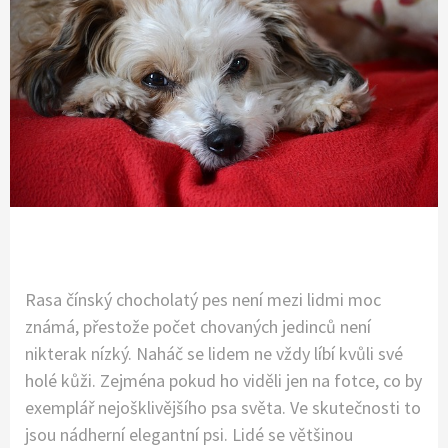
Rasa čínský chocholatý pes není mezi lidmi moc
známá, přestože počet chovaných jedinců není
nikterak nízký. Naháč se lidem ne vždy líbí kvůli své
holé kůži. Zejména pokud ho viděli jen na fotce, co by
exemplář nejošklivějšího psa světa. Ve skutečnosti to
jsou nádherní elegantní psi. Lidé se většinou