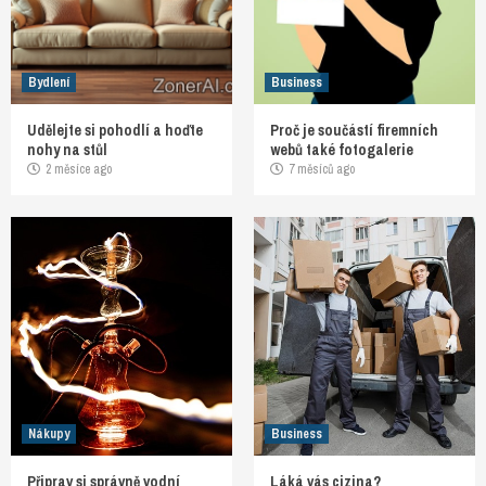
Bydlení
Business
Udělejte si pohodlí a hoďte
Proč je součástí firemních
nohy na stůl
webů také fotogalerie
2 měsíce ago
7 měsíců ago
Nákupy
Business
Připrav si správně vodní
Láká vás cizina?