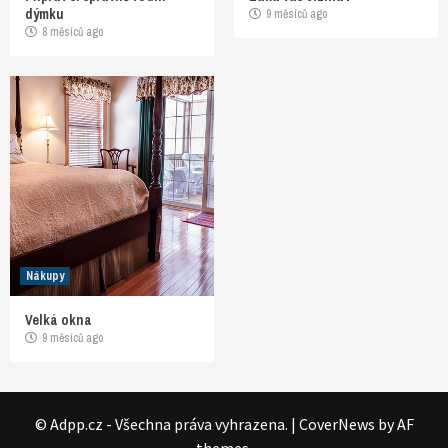
dýmku
9 měsíců ago
8 měsíců ago
Nákupy
Velká okna
9 měsíců ago
© Adpp.cz - Všechna práva vyhrazena.
|
CoverNews
by AF
themes.