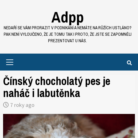
Skip
Adpp
to
content
NEDAŘÍ SE VÁM PRORAZIT V PODNIKÁNÍ A NEMÁTE NA RŮŽÍCH USTLÁNO?
PAK NENÍ VYLOUČENO, ŽE JE TOMU TAK I PROTO, ŽE JSTE SE ZAPOMNĚLI
PREZENTOVAT U NÁS.
Primary
Menu
Čínský chocholatý pes je
naháč i labutěnka
7 roky ago