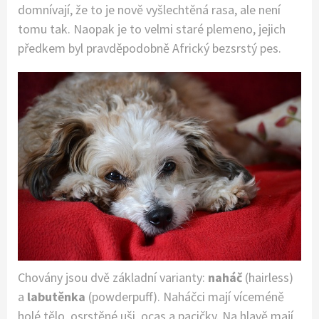
domnívají, že to je nově vyšlechtěná rasa, ale není
tomu tak. Naopak je to velmi staré plemeno, jejich
předkem byl pravděpodobně Africký bezsrstý pes.
Chovány jsou dvě základní varianty:
naháč
(hairless)
a
labutěnka
(powderpuff). Naháčci mají víceméně
holé tělo, osrstěné uši, ocas a pacičky. Na hlavě mají