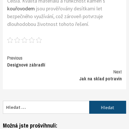
Celsia. Kvalita materiálu a funkčnost kamen s
kouřovodem
jsou prověřovány desítkami let
bezpečného využívání, což zároveň potvrzuje
dlouhodobou životnost tohoto řešení.
Continue
Previous
Designové zábradlí
Reading
Next
Jak na sklad potravin
Vyhledávání
Možná jste prošvihnuli: