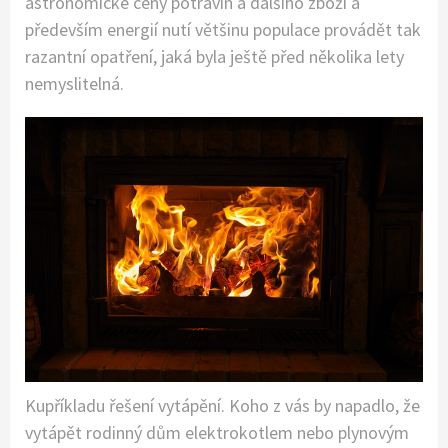
astronomické ceny potravin a dalšího zboží a
především energií nutí většinu populace provádět tak
razantní opatření, jaká byla ještě před několika lety
nemyslitelná.
Kupříkladu řešení vytápění. Koho z vás by napadlo, že
vytápět rodinný dům elektrokotlem nebo plynovým