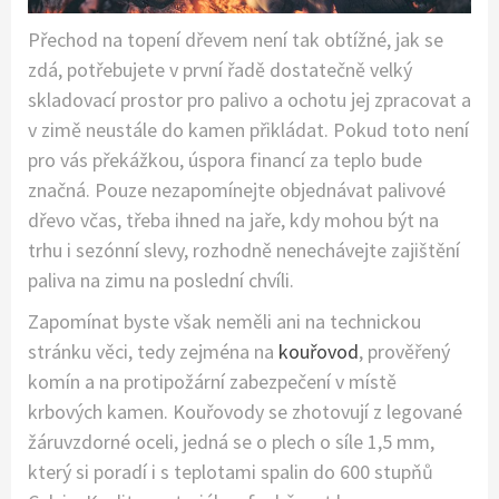
Přechod na topení dřevem není tak obtížné, jak se
zdá, potřebujete v první řadě dostatečně velký
skladovací prostor pro palivo a ochotu jej zpracovat a
v zimě neustále do kamen přikládat. Pokud toto není
pro vás překážkou, úspora financí za teplo bude
značná. Pouze nezapomínejte objednávat palivové
dřevo včas, třeba ihned na jaře, kdy mohou být na
trhu i sezónní slevy, rozhodně nenechávejte zajištění
paliva na zimu na poslední chvíli.
Zapomínat byste však neměli ani na technickou
stránku věci, tedy zejména na
kouřovod
, prověřený
komín a na protipožární zabezpečení v místě
krbových kamen. Kouřovody se zhotovují z legované
žáruvzdorné oceli, jedná se o plech o síle 1,5 mm,
který si poradí i s teplotami spalin do 600 stupňů