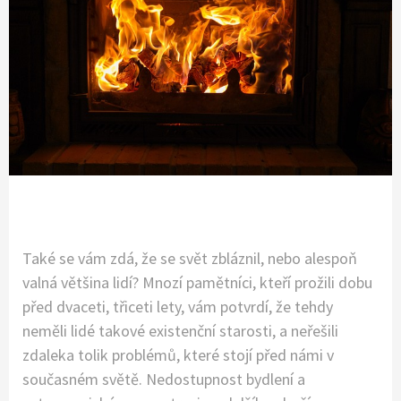
Také se vám zdá, že se svět zbláznil, nebo alespoň
valná většina lidí? Mnozí pamětníci, kteří prožili dobu
před dvaceti, třiceti lety, vám potvrdí, že tehdy
neměli lidé takové existenční starosti, a neřešili
zdaleka tolik problémů, které stojí před námi v
současném světě. Nedostupnost bydlení a