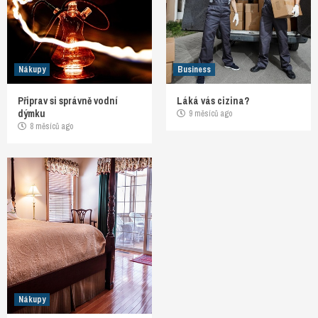
Nákupy
Business
Připrav si správně vodní
Láká vás cizina?
dýmku
9 měsíců ago
8 měsíců ago
Nákupy