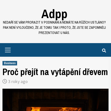
Skip
Adpp
to
content
NEDAŘÍ SE VÁM PRORAZIT V PODNIKÁNÍ A NEMÁTE NA RŮŽÍCH USTLÁNO?
PAK NENÍ VYLOUČENO, ŽE JE TOMU TAK I PROTO, ŽE JSTE SE ZAPOMNĚLI
PREZENTOVAT U NÁS.
Primary
Menu
Business
Proč přejít na vytápění dřevem
3 roky ago