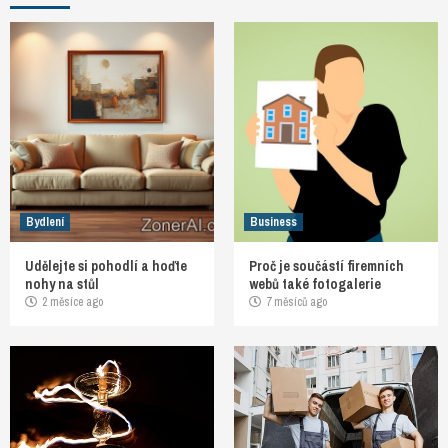
Bydlení
Business
Udělejte si pohodlí a hoďte
Proč je součástí firemních
nohy na stůl
webů také fotogalerie
2 měsíce ago
7 měsíců ago