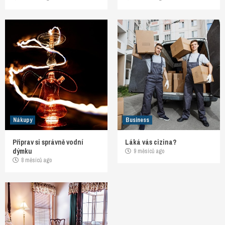
Nákupy
Business
Připrav si správně vodní
Láká vás cizina?
dýmku
9 měsíců ago
8 měsíců ago