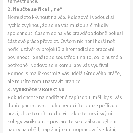
zaměstnance.
2. Naučte se říkat „ne“
Nemůžete kývnout na vše. Kolegové i vedoucí si
rychle zvyknou, že se na vás můžou s čímkoliv
spolehnout. Časem se na vás pravděpodobně pokusí
část své práce převelet. Ovšem nic není horší než
hořící uzávěrky projektů a hromadící se pracovní
povinnosti. Snažte se soustředit na to, co je nutné a
potřebné. Nedovolte nikomu, aby vás využíval.
Pomoci s maličkostmi z vás udělá týmového hráče,
ale musíte tomu nastavit hranice.
3. Vynikněte v kolektivu
Pokud chcete na nadřízené zapůsobit, měli by si vás
dobře pamatovat. Toho nedocílíte pouze pečlivou
prací, chce to mít trochu víc. Zkuste mezi svými
kolegy vyniknout – postarejte se o zábavu během
pauzy na oběd, naplánujte mimopracovní setkání,