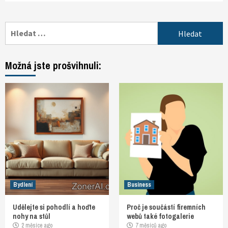
Vyhledávání
Možná jste prošvihnuli:
Bydlení
Business
Udělejte si pohodlí a hoďte
Proč je součástí firemních
nohy na stůl
webů také fotogalerie
2 měsíce ago
7 měsíců ago