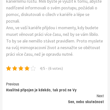
kariérnímu růstu. Měli byste je využít k tomu, abyste
nadřízené informovali o svém postupu, požádali o
pomoc, diskutovali o cílech v kariéře a lépe se
poznali.
Ano, ve vaší kariéře přijdou i momenty, kdy budete
muset věnovat práci více času, než by se vám líbilo.
To by se ale nemělo stávat pravidlem. Proto myslete
na svůj mimopracovní život a nesnažte se obětovat
práci více času, než je opravdu nutné.
4/5 - (6 votes)
Continue
Previous
Kvalitně připojen je kdekdo, tak proč ne Vy
Reading
Next
Sen, nebo skutečnost