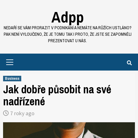
Skip
Adpp
to
content
NEDAŘÍ SE VÁM PRORAZIT V PODNIKÁNÍ A NEMÁTE NA RŮŽÍCH USTLÁNO?
PAK NENÍ VYLOUČENO, ŽE JE TOMU TAK I PROTO, ŽE JSTE SE ZAPOMNĚLI
PREZENTOVAT U NÁS.
Primary
Menu
Business
Jak dobře působit na své
nadřízené
7 roky ago