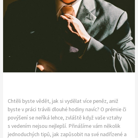
Chtěli byste vědět, jak si vydělat více peněz, aniž
byste v práci trávili dlouhé hodiny navíc? O prémie či
povýšení se neříká lehce, zvláště když vaše vztahy
s vedením nejsou nejlepší. Přinášíme vám několik
jednoduchých tipů, jak zapůsobit na své nadřízené a