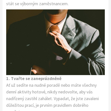
stát se výborným zaměstnancem.
1. Tvařte se zaneprázdněně
Ať už sedíte na nudné poradě nebo máte všechny
denní aktivity hotové, nikdy nedovolte, aby vás
nadřízený zastihl zahálet. Vypadat, že jste zavaleni
důležitou prací, je prvním pravidlem dobrého