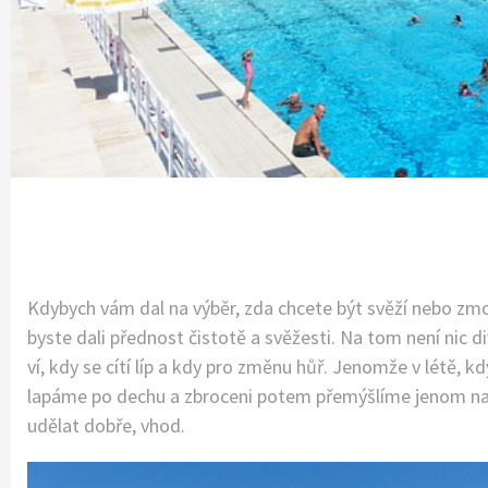
Kdybych vám dal na výběr, zda chcete být svěží nebo zmož
byste dali přednost čistotě a svěžesti. Na tom není nic 
ví, kdy se cítí líp a kdy pro změnu hůř. Jenomže v létě, kd
lapáme po dechu a zbroceni potem přemýšlíme jenom nad tím
udělat dobře, vhod.