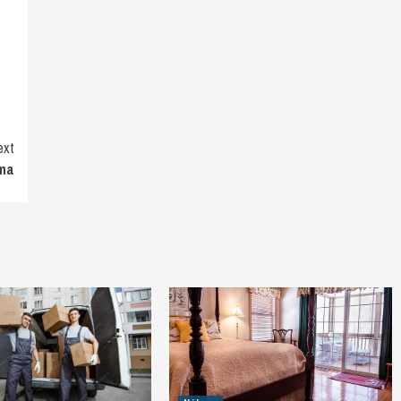
ext
oma