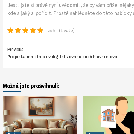
Jestli jste si právě nyní uvědomili, že by vám přišel ně
kde a jaký si pořídit. Prostě nahlédněte do této nabídky a
5/5 - (1 vote)
Continue
Previous
Propiska má stále i v digitalizované době hlavní slovo
Reading
Možná jste prošvihnuli: