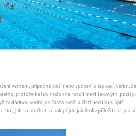
ení vedrem, případně čistí nebo zpocení a lepkaví, věřím, ž
divného, protože každý z nás zná rozdíl mezi takovými pocity 
yž zavládnou vedra, se často svěží a čistí necítíme. Spíš
, jak to přečkat. A pak přijde jakákoliv příležitost, jak si