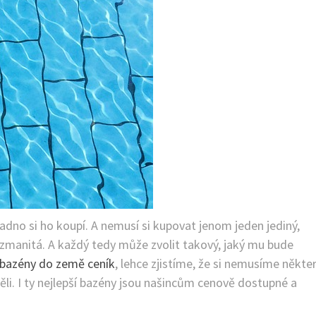
dno si ho koupí. A nemusí si kupovat jenom jeden jediný,
rozmanitá. A každý tedy může zvolit takový, jaký mu bude
bazény do země ceník
, lehce zjistíme, že si nemusíme někte
li. I ty nejlepší bazény jsou našincům cenově dostupné a