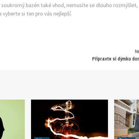
jaký soukromý bazén také vhod, nemusíte se dlouho rozmýšlet,
 vyberte si ten pro vás nejlepší.
N
Připravte si dýmku d