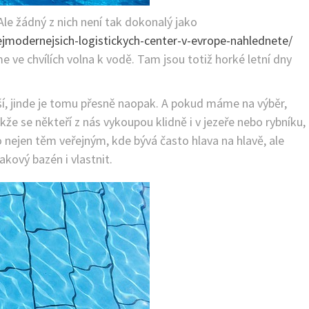
Ale žádný z nich není tak dokonalý jako
ejmodernejsich-logistickych-center-v-evrope-nahlednete/
e ve chvílích volna k vodě. Tam jsou totiž horké letní dny
ší, jinde je tomu přesně naopak. A pokud máme na výběr,
e se někteří z nás vykoupou klidně i v jezeře nebo rybníku,
o nejen těm veřejným, kde bývá často hlava na hlavě, ale
kový bazén i vlastnit.