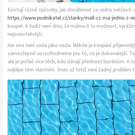
Existují různé způsoby, jak dosáhnout za vedra svěžesti. 
https://www.podnikatel.cz/clanky/mall-cz-ma-jedno-z-n
koupel. A tudíž není divu, že máme-li tu možnost, vyrážím
nejsnesitelnější.
Ale ona není voda jako voda. Někde je koupání příjemněj
samozřejmě se rozhodneme pro to, co je dokonalejší. Takž
ale je pořád více těch, kdo dávají přednost bazénům. A t
nejlépe těm vlastním. Dnes už totiž není žádný problém ta